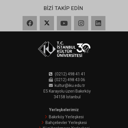
BİZİ TAKİP EDİN
Facebook
X
YouTube
Instagram
LinkedIn
(0212) 498 41 41
(0212) 498 43 06
kultur@iku.edu.tr
E5 Karayolu üzeri Bakırköy
34158 İstanbul
Yerleşkelerimiz
Bakırköy Yerleşkesi
Bahçelievler Yerleşkesi