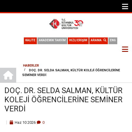
KALİTE
AKADEMİK TAKVİM
HIZLI ERİŞİM
ARAMA
ENG
HABERLER
ANA SAYFA
/
DOÇ. DR. SELDA SALMAN, KÜLTÜR KOLEJI ÖĞRENCILERINE
SAYFA
SEMINER VERDI
YOLU
DOÇ. DR. SELDA SALMAN, KÜLTÜR
KOLEJI ÖĞRENCILERINE SEMINER
VERDI
Haz
10
2026
0